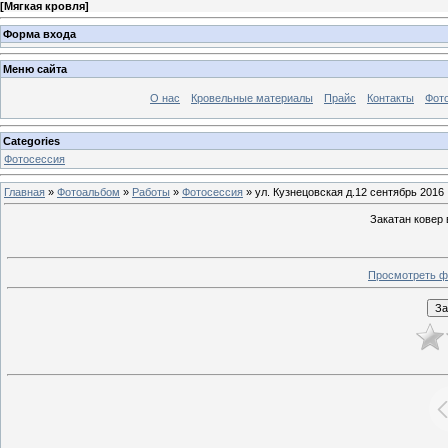
[
Мягкая кровля
]
Форма входа
Меню сайта
О нас
Кровельные материалы
Прайс
Контакты
Фот
Categories
Фотосессия
Главная
»
Фотоальбом
»
Работы
»
Фотосессия
» ул. Кузнецовская д.12 сентябрь 2016
Закатан ковер 
Просмотреть ф