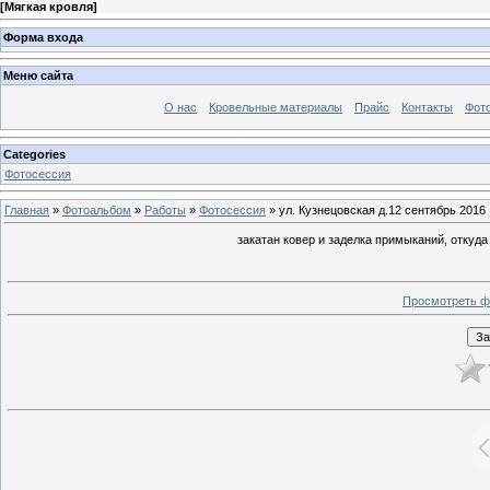
[
Мягкая кровля
]
Форма входа
Меню сайта
О нас
Кровельные материалы
Прайс
Контакты
Фот
Categories
Фотосессия
Главная
»
Фотоальбом
»
Работы
»
Фотосессия
» ул. Кузнецовская д.12 сентябрь 2016
закатан ковер и заделка примыканий, откуда
Просмотреть ф