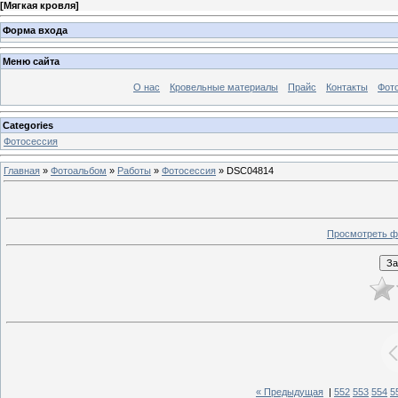
[
Мягкая кровля
]
Форма входа
Меню сайта
О нас
Кровельные материалы
Прайс
Контакты
Фот
Categories
Фотосессия
Главная
»
Фотоальбом
»
Работы
»
Фотосессия
» DSC04814
Просмотреть ф
« Предыдущая
|
552
553
554
5