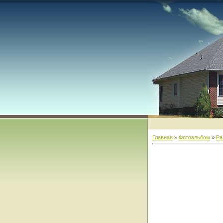
Главная
»
Фотоальбом
»
Ра