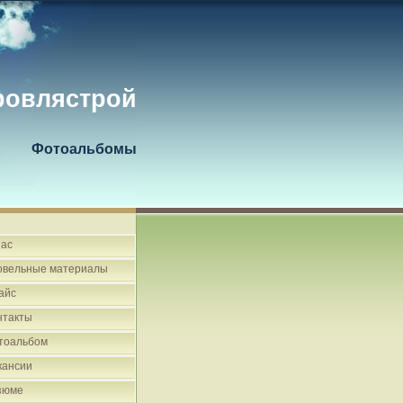
ровлястрой
Фотоальбомы
нас
овельные материалы
айс
нтакты
тоальбом
кансии
зюме