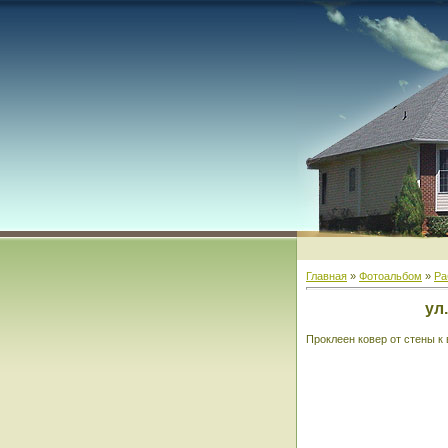
Главная
»
Фотоальбом
»
Ра
ул
Проклеен ковер от стены к 