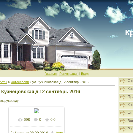
К
Главная
|
Регистрация
|
Вход
О 
боты
»
Фотосессия
» ул. Кузнецовская д.12 сентябрь 2016
Кр
. Кузнецовская д.12 сентябрь 2016
Пр
воздуховоду.
Ко
Фо
698
0
0.0
В реальном размере
Ва
Ре