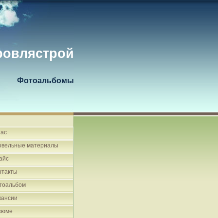
ровлястрой
Фотоальбомы
нас
овельные материалы
айс
нтакты
тоальбом
кансии
зюме