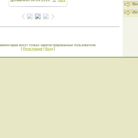
Добавлено
08.09.2016
hars
1600x1200
/ 1772.1Kb
Вы
Ин
омментарии могут только зарегистрированные пользователи.
[
Регистрация
|
Вход
]