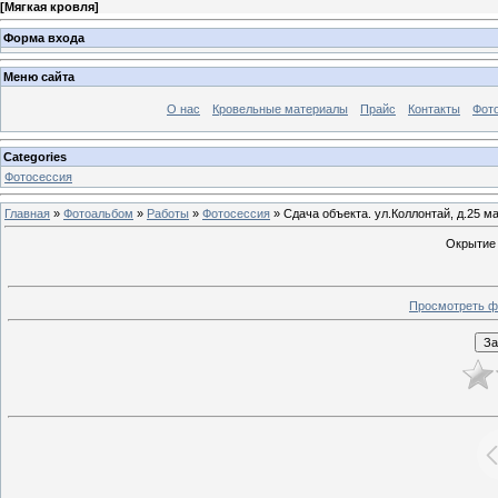
[
Мягкая кровля
]
Форма входа
Меню сайта
О нас
Кровельные материалы
Прайс
Контакты
Фот
Categories
Фотосессия
Главная
»
Фотоальбом
»
Работы
»
Фотосессия
» Сдача объекта. ул.Коллонтай, д.25 м
Окрытие 
Просмотреть ф