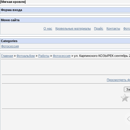
[
Мягкая кровля
]
Форма входа
Меню сайта
О нас
Кровельные материалы
Прайс
Контакты
Фот
Categories
Фотосессия
Главная
»
Фотоальбом
»
Работы
»
Фотосессия
» ул. Карпинского КОЗЫРЕК сентябрь 
Просмотреть ф