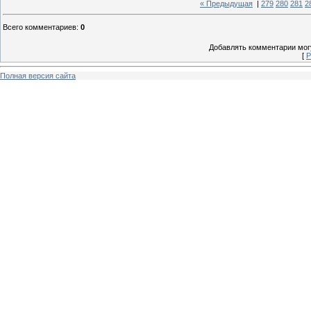
« Предыдущая
|
279
280
281
2
Всего комментариев
:
0
Добавлять комментарии могу
[
Р
Полная версия сайта