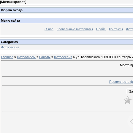
[
Мягкая кровля
]
Форма входа
Меню сайта
О нас
Кровельные материалы
Прайс
Контакты
Фот
Categories
Фотосессия
Главная
»
Фотоальбом
»
Работы
»
Фотосессия
» ул. Карпинского КОЗЫРЕК сентябрь 
Места п
Просмотреть ф