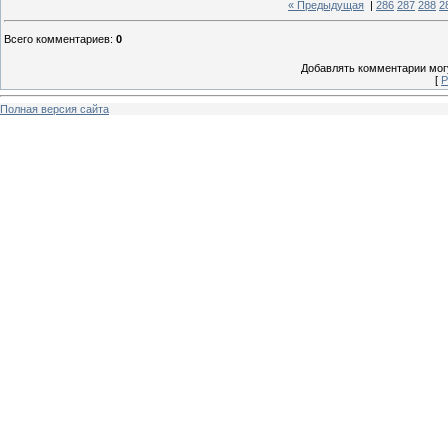
« Предыдущая
|
286
287
288
2
Всего комментариев
:
0
Добавлять комментарии могу
[
Р
Полная версия сайта