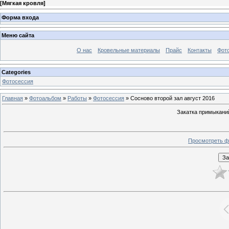
[
Мягкая кровля
]
Форма входа
Меню сайта
О нас
Кровельные материалы
Прайс
Контакты
Фот
Categories
Фотосессия
Главная
»
Фотоальбом
»
Работы
»
Фотосессия
» Сосново второй зал август 2016
Закатка примыканий
Просмотреть ф