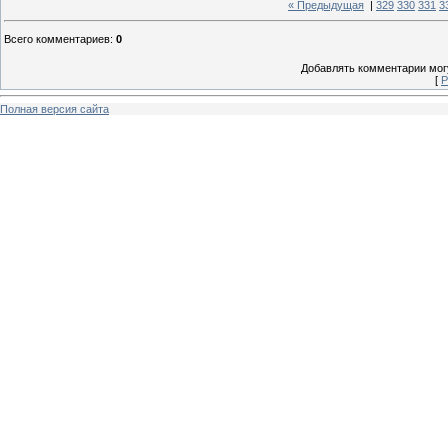
« Предыдущая
|
329
330
331
3
Всего комментариев
:
0
Добавлять комментарии могу
[
Р
Полная версия сайта