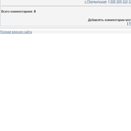
« Предыдущая
|
308
309
310
3
Всего комментариев
:
0
Добавлять комментарии могу
[
Р
Полная версия сайта