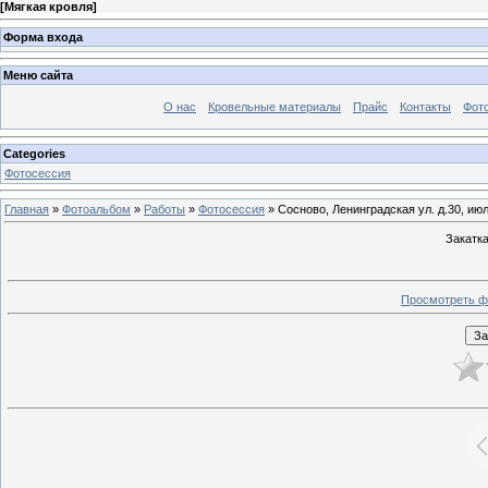
[
Мягкая кровля
]
Форма входа
Меню сайта
О нас
Кровельные материалы
Прайс
Контакты
Фот
Categories
Фотосессия
Главная
»
Фотоальбом
»
Работы
»
Фотосессия
» Сосново, Ленинградская ул. д.30, ию
Закатк
Просмотреть ф