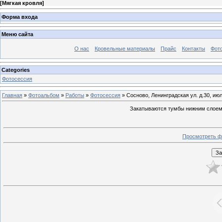
[
Мягкая кровля
]
Форма входа
Меню сайта
О нас
Кровельные материалы
Прайс
Контакты
Фот
Categories
Фотосессия
Главная
»
Фотоальбом
»
Работы
»
Фотосессия
» Сосново, Ленинградская ул. д.30, ию
Закатываются тумбы нижним слоем
Просмотреть ф