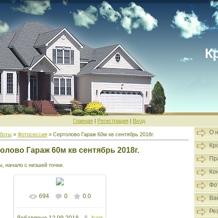
К
Главная
|
Регистрация
|
Вход
О 
боты
»
Фотосессия
» Сертолово Гараж 60м кв сентябрь 2018г.
Кр
олово Гараж 60м кв сентябрь 2018г.
Пр
, начало с низшей точки.
Ко
Фо
694
0
0.0
Ва
Ре