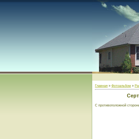
Главная
»
Фотоальбом
»
Ра
Серт
С противоположной стороны