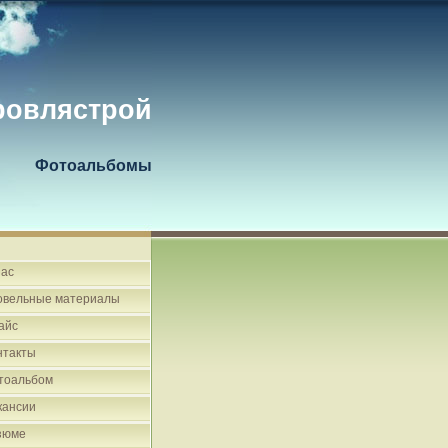
ровлястрой
Фотоальбомы
нас
овельные материалы
айс
нтакты
тоальбом
кансии
зюме