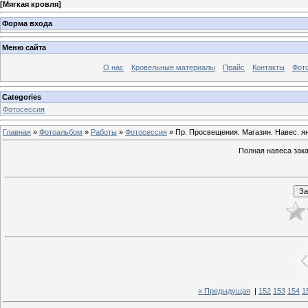
[
Мягкая кровля
]
Форма входа
Меню сайта
О нас
Кровельные материалы
Прайс
Контакты
Фот
Categories
Фотосессия
Главная
»
Фотоальбом
»
Работы
»
Фотосессия
» Пр. Просвещения. Магазин. Навес. ян
Полная навеса зак
« Предыдущая
|
152
153
154
1