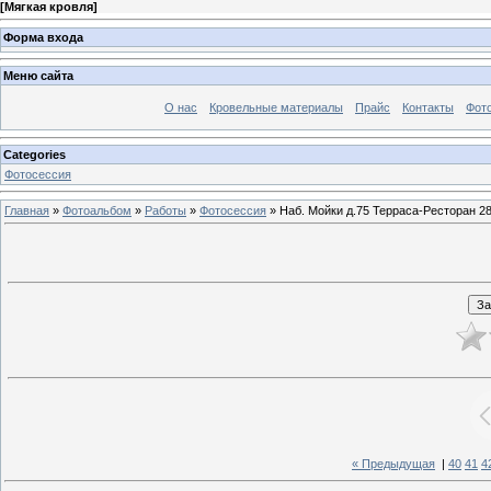
[
Мягкая кровля
]
Форма входа
Меню сайта
О нас
Кровельные материалы
Прайс
Контакты
Фот
Categories
Фотосессия
Главная
»
Фотоальбом
»
Работы
»
Фотосессия
» Наб. Мойки д.75 Терраса-Ресторан 28
« Предыдущая
|
40
41
4