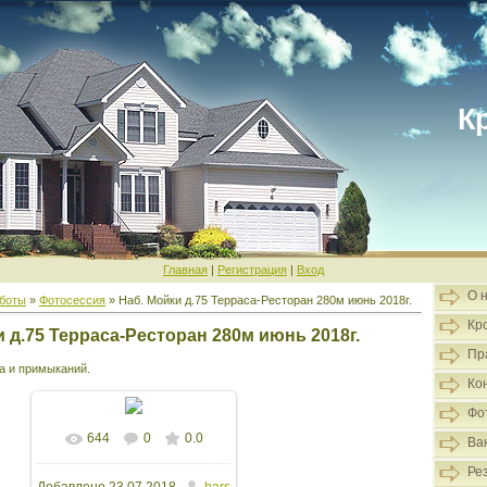
К
Главная
|
Регистрация
|
Вход
О 
боты
»
Фотосессия
» Наб. Мойки д.75 Терраса-Ресторан 280м июнь 2018г.
Кр
 д.75 Терраса-Ресторан 280м июнь 2018г.
Пр
а и примыканий.
Ко
Фо
644
0
0.0
Ва
Ре