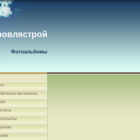
ровлястрой
Фотоальбомы
нас
овельные материалы
айс
нтакты
тоальбом
кансии
зюме