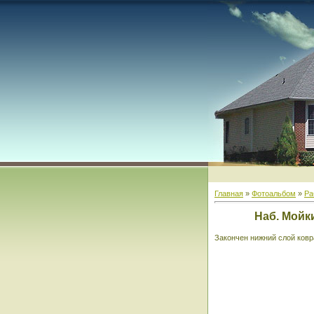
Главная
»
Фотоальбом
»
Ра
Наб. Мойки
Закончен нижний слой ковр