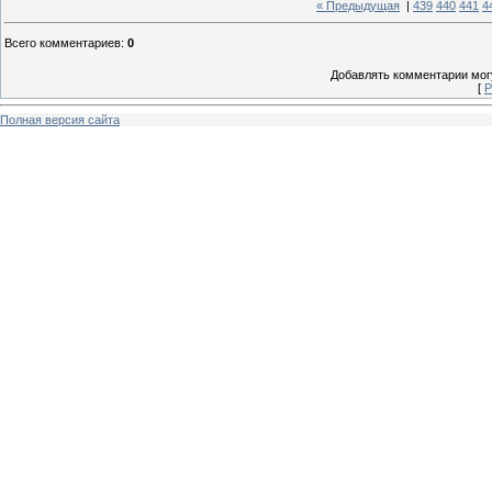
« Предыдущая
|
439
440
441
4
Всего комментариев
:
0
Добавлять комментарии могу
[
Р
Полная версия сайта