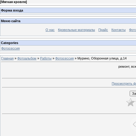
[
Мягкая кровля
]
Форма входа
Меню сайта
О нас
Кровельные материалы
Прайс
Контакты
Фот
Categories
Фотосессия
Главная
»
Фотоальбом
»
Работы
»
Фотосессия
» Мурино, Оборонная улица, д.14
ремонт, вс
Просмотреть ф