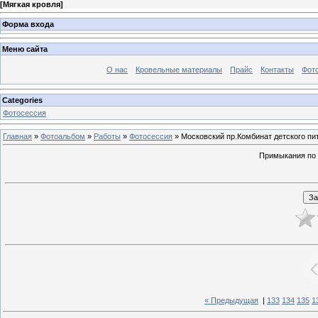
[
Мягкая кровля
]
Форма входа
Меню сайта
О нас
Кровельные материалы
Прайс
Контакты
Фот
Categories
Фотосессия
Главная
»
Фотоальбом
»
Работы
»
Фотосессия
» Московский пр.Комбинат детского пит
Примыкания по 
« Предыдущая
|
133
134
135
1