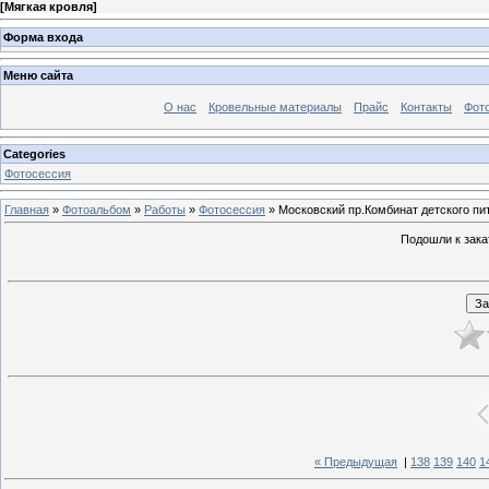
[
Мягкая кровля
]
Форма входа
Меню сайта
О нас
Кровельные материалы
Прайс
Контакты
Фот
Categories
Фотосессия
Главная
»
Фотоальбом
»
Работы
»
Фотосессия
» Московский пр.Комбинат детского пит
Подошли к закат
« Предыдущая
|
138
139
140
1