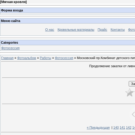
[
Мягкая кровля
]
Форма входа
Меню сайта
О нас
Кровельные материалы
Прайс
Контакты
Фот
Categories
Фотосессия
Главная
»
Фотоальбом
»
Работы
»
Фотосессия
» Московский пр.Комбинат детского пит
Продолжение закатки от лив
« Предыдущая
|
140
141
142
1