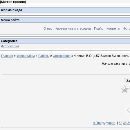
[
Мягкая кровля
]
Форма входа
Меню сайта
О нас
Кровельные материалы
Прайс
Контакты
Фот
Categories
Фотосессия
Главная
»
Фотоальбом
»
Работы
»
Фотосессия
» 4 линия В.О. д.57 Балкон 3м.кв. июль 
Начало закатки вт
« Предыдущая
|
32
33
3