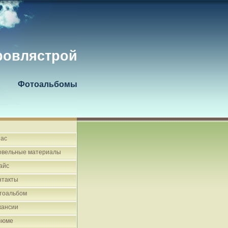
ровлястрой
Фотоальбомы
нас
овельные материалы
айс
нтакты
тоальбом
кансии
зюме