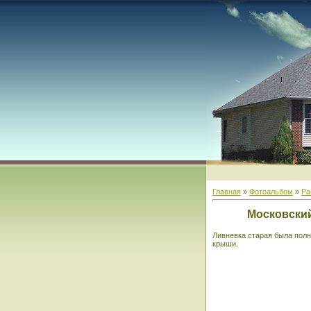
Главная
»
Фотоальбом
»
Ра
Московский
Ливневка старая была полн
крыши.