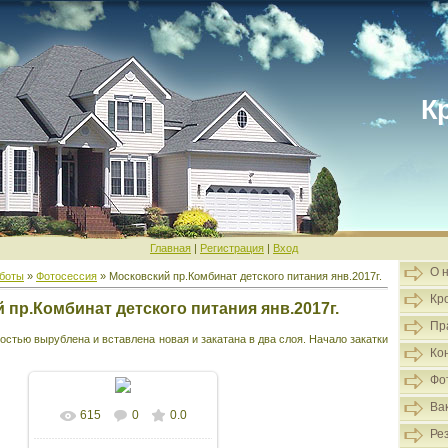
К
Главная
|
Регистрация
|
Вход
О 
боты
»
Фотосессия
» Московский пр.Комбинат детского питания янв.2017г.
Кр
 пр.Комбинат детского питания янв.2017г.
Пр
остью вырублена и вставлена новая и закатана в два слоя. Начало закатки
Ко
Фо
Ва
615
0
0.0
Ре