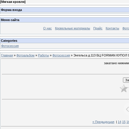
[
Мягкая кровля
]
Форма входа
Меню сайта
О нас
Кровельные материалы
Прайс
Контакты
Фот
Categories
Фотосессия
Главная
»
Фотоальбом
»
Работы
»
Фотосессия
» Энгельса д.113 БЦ FORMAN КУПОЛ 90
закатано нижним
« Предыдущая
|
14
15
1