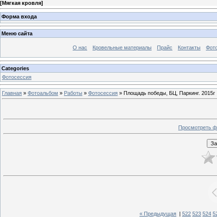
[
Мягкая кровля
]
Форма входа
Меню сайта
О нас
Кровельные материалы
Прайс
Контакты
Фот
Categories
Фотосессия
Главная
»
Фотоальбом
»
Работы
»
Фотосессия
» Площадь победы, БЦ, Паркинг. 2015г
Просмотреть ф
« Предыдущая
|
522
523
524
5