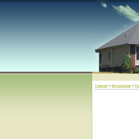
Главная
»
Фотоальбом
»
Ра