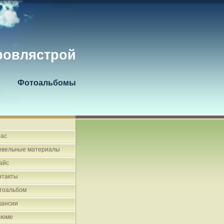
ровлястрой
Фотоальбомы
нас
овельные материалы
айс
нтакты
тоальбом
кансии
зюме