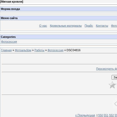
[
Мягкая кровля
]
Форма входа
Меню сайта
О нас
Кровельные материалы
Прайс
Контакты
Фот
Categories
Фотосессия
Главная
»
Фотоальбом
»
Работы
»
Фотосессия
» DSC04816
Просмотреть ф
« Предыдущая
|
550
551
552
5