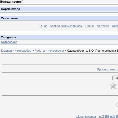
[
Мягкая кровля
]
Форма входа
Меню сайта
О нас
Кровельные материалы
Прайс
Контакты
Фот
Categories
Фотосессия
Главная
»
Фотоальбом
»
Работы
»
Фотосессия
» Сдача объекта. В.О. После ремонта Б
Просмотреть ф
« Предыдущая
|
463
464
465
4