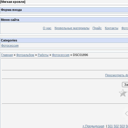
[
Мягкая кровля
]
Форма входа
Меню сайта
О нас
Кровельные материалы
Прайс
Контакты
Фот
Categories
Фотосессия
Главная
»
Фотоальбом
»
Работы
»
Фотосессия
» DSC01896
Просмотреть ф
« Предыдущая
|
501
502
503
5