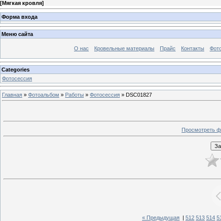
[
Мягкая кровля
]
Форма входа
Меню сайта
О нас
Кровельные материалы
Прайс
Контакты
Фот
Categories
Фотосессия
Главная
»
Фотоальбом
»
Работы
»
Фотосессия
» DSC01827
Просмотреть ф
« Предыдущая
|
512
513
514
5